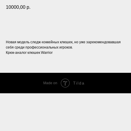
10000,00
р.
Добавить в заказ
Новая модель следж-хоккейных клюшек, но уже зарекомендовавшая
себя среди профессиональных игроков.
Крюк-аналог клюшек Warrior
Tilda
Made on