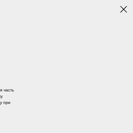
я часть
ку
у при