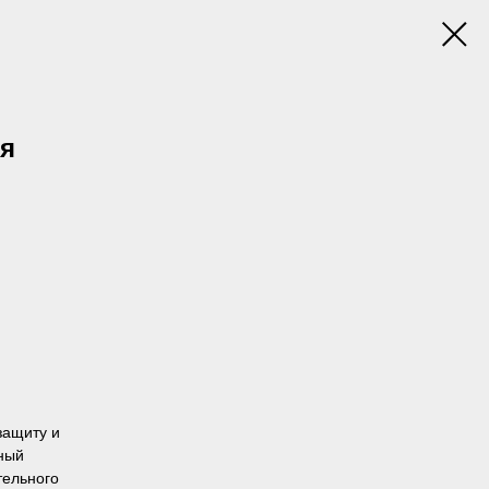
ря
защиту и
тный
тельного