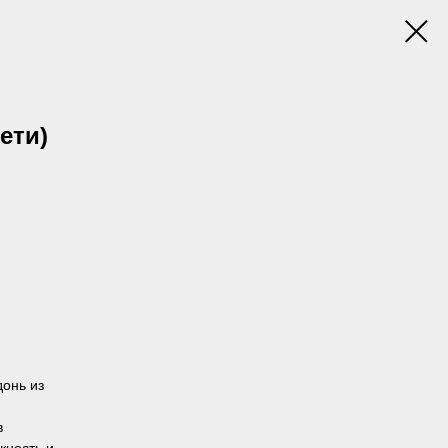
ети)
онь из
в
жность и